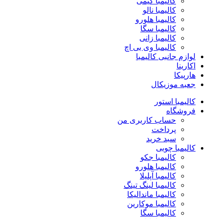
کالیمبا کیمی
کالیمبا نالو
کالیمبا هلورو
کالیمبا سگا
کالیمبا زانی
کالیمبا وی بی اچ
لوازم جانبی کالیمبا
اکارینا
هارپیکا
جعبه موزیکال
کالیمبا استور
فروشگاه
حساب کاربری من
پرداخت
سبد خرید
کالیمبا چوبی
کالیمبا جکو
کالیمبا هلورو
کالیمبا آپلیلا
کالیمبا لینگ تینگ
کالیمبا ماندالیکا
کالیمبا موکارین
کالیمبا سگا