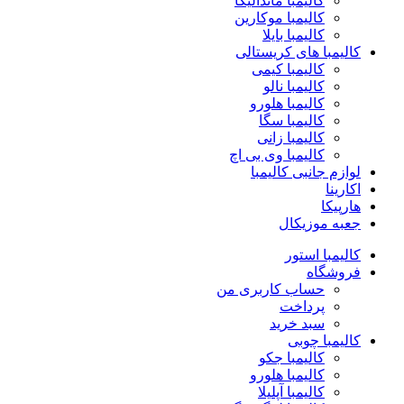
کالیمبا ماندالیکا
کالیمبا موکارین
کالیمبا بایلا
کالیمبا های کریستالی
کالیمبا کیمی
کالیمبا نالو
کالیمبا هلورو
کالیمبا سگا
کالیمبا زانی
کالیمبا وی بی اچ
لوازم جانبی کالیمبا
اکارینا
هارپیکا
جعبه موزیکال
کالیمبا استور
فروشگاه
حساب کاربری من
پرداخت
سبد خرید
کالیمبا چوبی
کالیمبا جکو
کالیمبا هلورو
کالیمبا آپلیلا