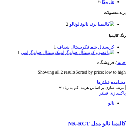
هارپیکا
6
برند محصولات
نالو
نالو
2
رنگ کالیمبا
کریستال شفاف
کریستال شفاف
1
کریستال هولوگرامی
کریستال هولوگرامی
1
خانه
/
فروشگاه
Showing all 2 results
Sorted by price: low to high
مشاهده فیلترها
پاکسازی فیلتر
نالو
کالیمبا نالو مدل NK-RCT