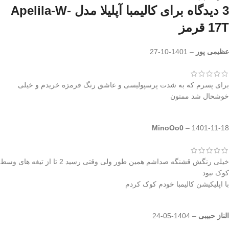
3 دیدگاه برای
کالیمبا آپلیلا مدل Apelila-W-
17T قرمز
عظیمی پور
–
1401-10-27
برای پسرم که به شدت پرسپولیسی و عاشق رنگ قرمزه خریدم و خیلی
خوشحال شد ممنون
MinoOo0
–
1401-11-18
خیلی رنگش قشنگه صداشم همین طور ولی وقتی رسید 2 تا از تیغه های وسط
کوک نبود
با اپلیکیشن کالیمبا خودم کوک کردم
الناز حبیبی
–
1404-05-24