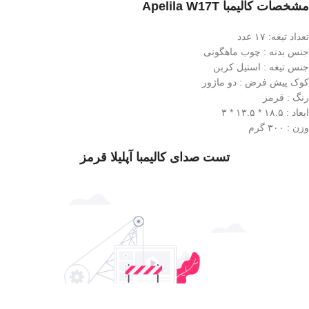
مشخصات کالیمبا Apelila W17T
تعداد تیغه: ۱۷ عدد
جنس بدنه : چوب ماهگونی
جنس تیغه : استیل کربن
کوک پیش فرض : دو ماژور
رنگ : قرمز
ابعاد : ۱۸.۵ * ۱۳.۵ * ۳
وزن : ۳۰۰ گرم
تست صدای کالیمبا آپلیلا قرمز