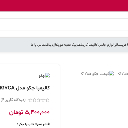
ا کریستالی
لوازم جانبی کالیمبا
اکارینا
هارپیکا
جعبه موزیکال
وبلاگ
تماس با ما
کالیمبا جکو مدل K17CA
(دیدگاه کاربر
4
)
5,400,000
تومان
اقلام همراه کالیمبا جکو :