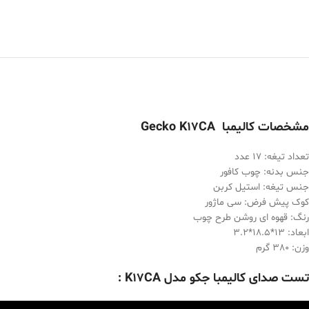
مشخصات کالیمبا Gecko K17CA
تعداد تیغه: ۱۷ عدد
جنس بدنه: چوب کافور
جنس تیغه: استیل کربن
کوک پیش فرض: سی ماژور
رنگ: قهوه ای روشن طرح چوب
ابعاد: 13*18.5*3.2
وزن: 380 گرم
تست صدای کالیمبا جکو مدل K17CA :