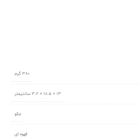
380 گرم
13 × 18.5 × 3.2 سانتیمتر
جکو
قهوه ای