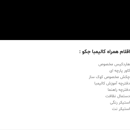
اقلام همراه کالیمبا جکو :
هاردکیس مخصوص
کاور پارچه ای
چکش مخصوص کوک ساز
دفترچه آموزش کالیمبا
دفترچه راهنما
دستمال نظافت
استیکر رنگی
استیکر نت