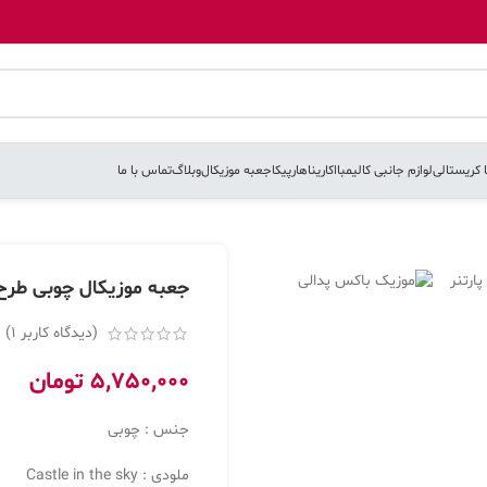
ا کریستالی
لوازم جانبی کالیمبا
اکارینا
هارپیکا
جعبه موزیکال
وبلاگ
تماس با ما
جعبه موزیکال چوبی طر
(دیدگاه کاربر
1
)
5,750,000
تومان
جنس : چوبی
ملودی : Castle in the sky