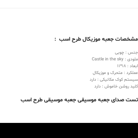
مشخصات جعبه موزیکال طرح اسب :
جنس : چوبی
ملودی : Castle in the sky
ابعاد : 18*11
عملکرد : متحرک و موزیکال
سیستم کوک مکانیکی : دارد
کلید روشن خاموش : دارد
تست صدای جعبه موسیقی جعبه موسیقی طرح اسب